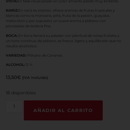
VISTA:
En fase visual posee un color amarillo pálido muy brillante.
NARIZ:
En nariz es intenso, ofrece aromas de frutas tropicales y
blancas como la manzana, piña, fruta de la pasión, guayaba,
melocotón y por supuesto un suave aroma a plátano con
pinceladas de bollería fina.
BOCA:
En boca llenará su paladar con plenitud de notas frutales y
un tono contínuo de plátano, es fresco, ligero y equilibrado que no
resulta alcohólico.
VARIEDAD:
Plátano de Canarias.
ALCOHOL:
12 %
13,50
€
(IVA incluido)
18 disponibles
AÑADIR AL CARRITO