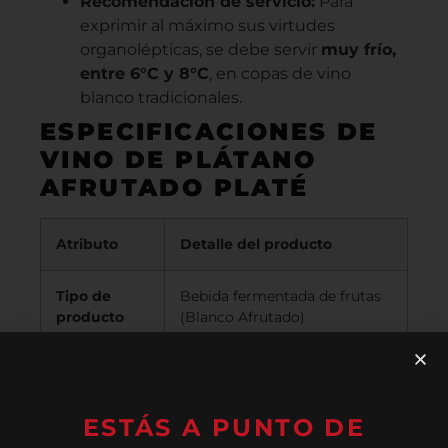
Recomendación de servicio:
Para
exprimir al máximo sus virtudes
organolépticas, se debe servir
muy frío,
entre 6°C y 8°C
, en copas de vino
blanco tradicionales.
ESPECIFICACIONES DE
VINO DE PLÁTANO
AFRUTADO PLATÉ
Atributo
Detalle del producto
Tipo de
Bebida fermentada de frutas
producto
(Blanco Afrutado)
Marca /
Bodegas Platé
Productor
ESTÁS A PUNTO DE
Origen
Tenerife
, Islas Canarias