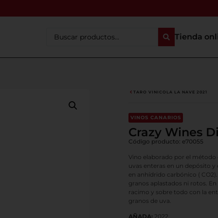
Tienda onl
TARO VINICOLA LA NAVE 2021
VINOS CANARIOS
Crazy Wines D
Código producto: e70055
Vino elaborado por el método d
uvas enteras en un depósito y
en anhídrido carbónico ( CO2). 
granos aplastados ni rotos. E
racimo y sobre todo con la ent
granos de uva.
AÑADA:
2022