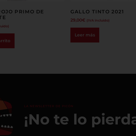
OJO PRIMO DE
GALLO TINTO 2021
TE
29,00
€
(IVA incluido)
luido)
Leer más
rrito
LA NEWSLETTER DE PICÓN
¡No te lo pierd