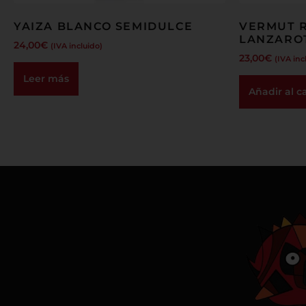
YAIZA BLANCO SEMIDULCE
VERMUT R
LANZARO
24,00
€
(IVA incluido)
23,00
€
(IVA inc
Leer más
Añadir al ca