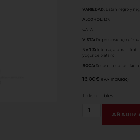
VARIEDAD:
Listán negro y neg
ALCOHOL:
13%
CATA
VISTA:
De precioso rojo púrpura
NARIZ:
Intenso, aroma a fruta
yogur de plátano.
BOCA:
Sedoso, redondo, fácil 
16,00
€
(IVA incluido)
11 disponibles
AÑADIR 