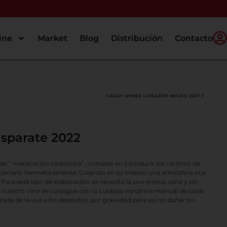
ine
Market
Blog
Distribución
Contacto
CRAZY WINES CORAZÓN NEGRO 2021
isparate 2022
e “ maceración carbónica” , consiste en introducir los racimos de
 cerrarlo herméticamente. Creando en su interior una atmósfera rica
Para este tipo de elaboración se necesita la uva entera, sana y sin
n nuestro vino se consigue con la cuidada vendimia manual de cada
rada de la uva a los depósitos por gravedad para así no dañar los