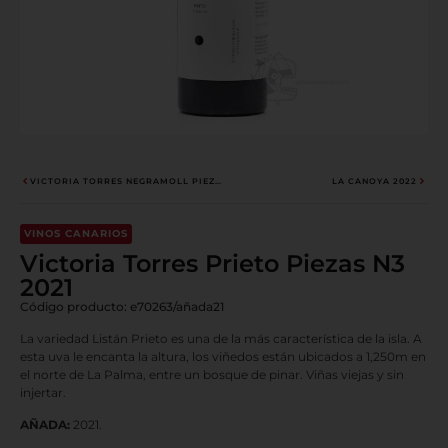
VICTORIA TORRES NEGRAMOLL PIEZAS N1 2020
LA CANOYA 2022
VINOS CANARIOS
Victoria Torres Prieto Piezas N3
2021
Código producto: e70263/añada21
La variedad Listán Prieto es una de la más característica de la isla. A
esta uva le encanta la altura, los viñedos están ubicados a 1,250m en
el norte de La Palma, entre un bosque de pinar. Viñas viejas y sin
injertar.
AÑADA:
2021.