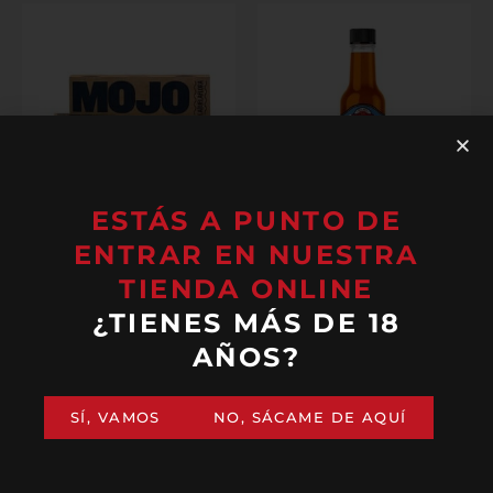
ESTÁS A PUNTO DE
ENTRAR EN NUESTRA
PACK DE MOJOS
MALPAÍS ORANGE
LABUELAFLORA
HABANERO
TIENDA ONLINE
15,00
€
12,00
€
(IVA incluido)
(IVA incluido)
¿TIENES MÁS DE 18
AÑOS?
Añadir al carrito
Añadir al carrito
SÍ, VAMOS
NO, SÁCAME DE AQUÍ