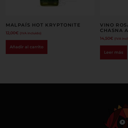
MALPAÍS HOT KRYPTONITE
VINO ROS
CHASNA A
12,00
€
(IVA incluido)
14,50
€
(IVA inc
Añadir al carrito
Leer más