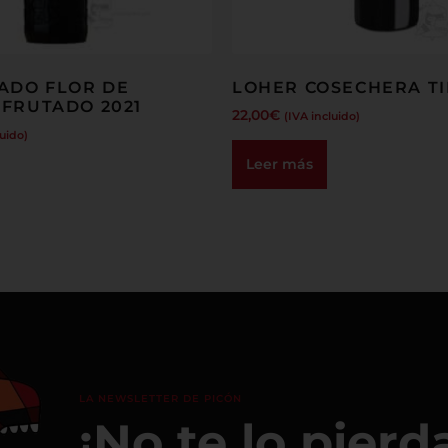
ADO FLOR DE
LOHER COSECHERA TI
FRUTADO 2021
22,00
€
(IVA incluido)
luido)
Leer más
LA NEWSLETTER DE PICÓN
¡No te lo pierd