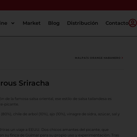
ine
Market
Blog
Distribución
Contacto
MALPAÍS ORANGE HABANERO
rous Sriracha
ión de la famosa salsa oriental, ese estilo de salsa tailandesa es
ce-picante.
(80%), chile de arbol (10%), ajo (10%), vinagre de sidra, azúcar, sal y
 tras un viaje a EEUU. Dos chicos amantes del picante, que
n su finca de Güímar para su propio uso y experimentación. Tras