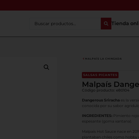
Tienda onl
MALPAÍS LA CHINGADA
SALSAS PICANTES
Malpaís Dange
Código producto: e80104
Dangerous Sriracha
es la vers
conocida por su sabor agridul
INGREDIENTES:
Pimiento rojo 
espesante (goma xantana).
Malpaís Hot Sauce nace en 2019
plantaban chiles como hobby e