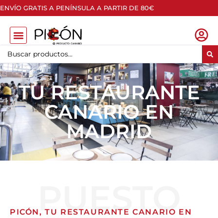
ENVÍO GRATIS A PENÍNSULA A PARTIR DE 80€
TU RESTAURANTE
CANARIO EN
MADRID
PUESTO
PICÓN, TU RESTAURANTE CANARIO EN