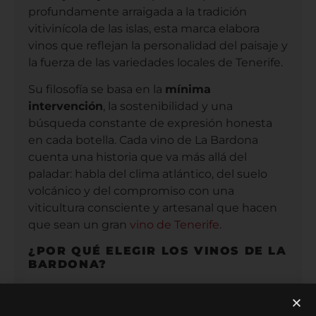
profundamente arraigada a la tradición
vitivinícola de las islas, esta marca elabora
vinos que reflejan la personalidad del paisaje y
la fuerza de las variedades locales de Tenerife.
Su filosofía se basa en la
mínima
intervención
, la sostenibilidad y una
búsqueda constante de expresión honesta
en cada botella. Cada vino de La Bardona
cuenta una historia que va más allá del
paladar: habla del clima atlántico, del suelo
volcánico y del compromiso con una
viticultura consciente y artesanal que hacen
que sean un gran
vino de Tenerife
.
¿POR QUÉ ELEGIR LOS VINOS DE LA
BARDONA?
Para los amantes del
vino natural
y los
proyectos con propósito, La Bardona se ha