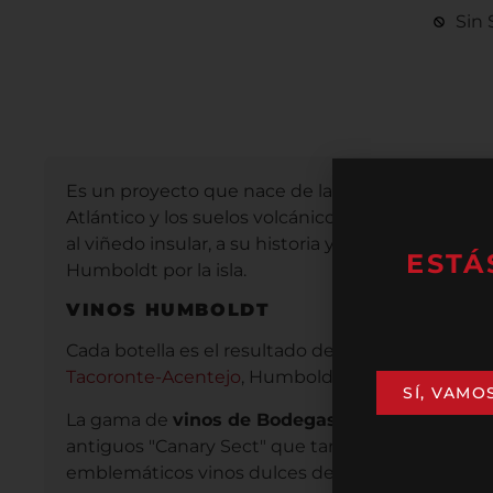
Sin 
Es un proyecto que nace de la unión entre tradici
Atlántico y los suelos volcánicos, esta bodega e
al viñedo insular, a su historia y a su capacidad 
ESTÁ
Humboldt por la isla.
VINOS HUMBOLDT
Cada botella es el resultado de un trabajo metic
Tacoronte-Acentejo
, Humboldt ha conquistado a
SÍ, VAMO
La gama de
vinos de Bodegas Insulares Humb
antiguos "Canary Sect" que tanto prestigio diero
emblemáticos vinos dulces de guarda, son ideal