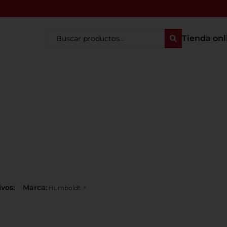
Tienda onl
ivos:
Marca
:
×
Humboldt