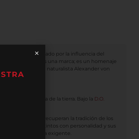
en un paisaje marcado por la influencia del
o. Humboldt no solo es una marca; es un homenaje
s viajes del célebre naturalista Alexander von
ESTRA
ransmite el alma de la tierra. Bajo la
D.O.
os de matices.
 y de licor, que recuperan la tradición de los
rales, junto a sus tintos con personalidad y sus
 en cualquier mesa exigente.