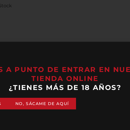
Stock
ón, respeto por el entorno y pasión por el vino. Situada 
labora vinos que reflejan la esencia pura de su territori
para ofrecernos vinos únicos en el mundo, inspirados en lo
S A PUNTO DE ENTRAR EN NU
TIENDA ONLINE
¿TIENES MÁS DE 18 AÑOS?
uloso que comienza en la cepa y culmina en una copa que t
 quienes buscan vinos auténticos, con carácter y cargad
S
NO, SÁCAME DE AQUÍ
oldt
es especialmente famosa por sus elaboraciones dulces
n a
Tenerife
en siglos pasados. Sus blancos frescos y mine
es para acompañar la alta gastronomía o para sorprender