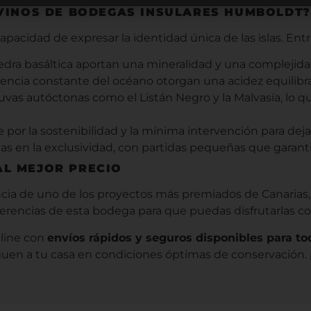
 VINOS DE BODEGAS INSULARES HUMBOLDT
acidad de expresar la identidad única de las islas. Entr
iedra basáltica aportan una mineralidad y una complejida
fluencia constante del océano otorgan una acidez equilibr
as autóctonas como el Listán Negro y la Malvasía, lo qu
por la sostenibilidad y la mínima intervención para deja
s en la exclusividad, con partidas pequeñas que garanti
AL MEJOR PRECIO
encia de uno de los proyectos más premiados de Canarias
erencias de esta bodega para que puedas disfrutarlas c
nline con
envíos rápidos y seguros disponibles para to
uen a tu casa en condiciones óptimas de conservación. 