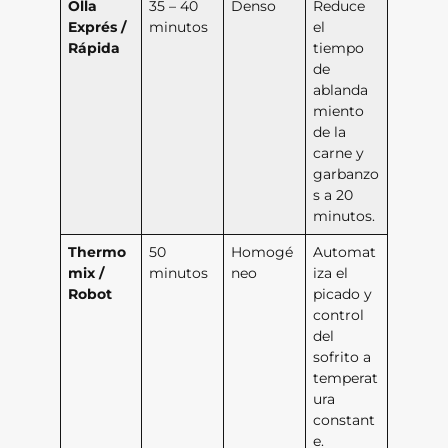
Olla
35 – 40
Denso
Reduce
Exprés /
minutos
el
Rápida
tiempo
de
ablanda
miento
de la
carne y
garbanzo
s a 20
minutos.
Thermo
50
Homogé
Automat
mix /
minutos
neo
iza el
Robot
picado y
control
del
sofrito a
temperat
ura
constant
e.