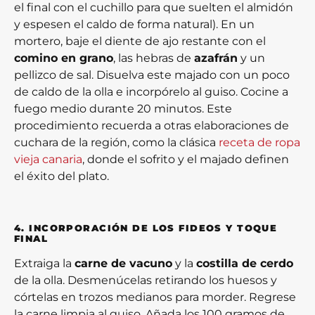
el final con el cuchillo para que suelten el almidón
y espesen el caldo de forma natural). En un
mortero, baje el diente de ajo restante con el
comino en grano
, las hebras de
azafrán
y un
pellizco de sal. Disuelva este majado con un poco
de caldo de la olla e incorpórelo al guiso. Cocine a
fuego medio durante 20 minutos. Este
procedimiento recuerda a otras elaboraciones de
cuchara de la región, como la clásica
receta de ropa
vieja canaria
, donde el sofrito y el majado definen
el éxito del plato.
4. INCORPORACIÓN DE LOS FIDEOS Y TOQUE
FINAL
Extraiga la
carne de vacuno
y la
costilla de cerdo
de la olla. Desmenúcelas retirando los huesos y
córtelas en trozos medianos para morder. Regrese
la carne limpia al guiso. Añada los 100 gramos de