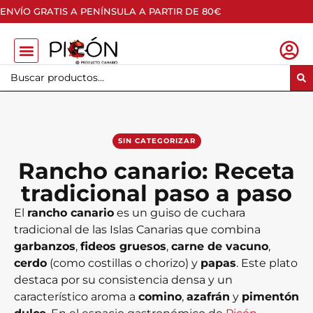
ENVÍO GRATIS A PENÍNSULA A PARTIR DE 80€
SIN CATEGORIZAR
Rancho canario: Receta
tradicional paso a paso
El
rancho canario
es un guiso de cuchara
tradicional de las Islas Canarias que combina
garbanzos
,
fideos gruesos
,
carne de vacuno
,
cerdo
(como costillas o chorizo) y
papas
. Este plato
destaca por su consistencia densa y un
característico aroma a
comino
,
azafrán
y
pimentón