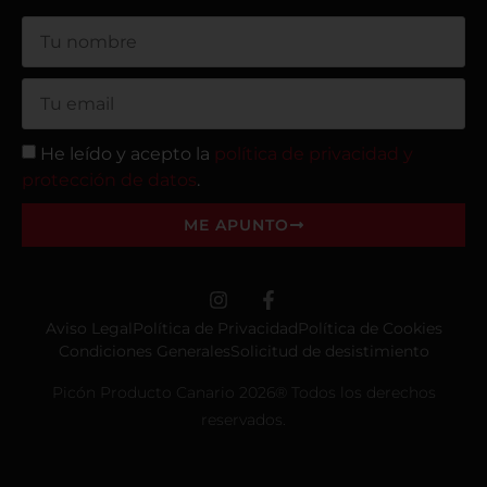
He leído y acepto la
política de privacidad y
protección de datos
.
ME APUNTO
Aviso Legal
Política de Privacidad
Política de Cookies
Condiciones Generales
Solicitud de desistimiento
Picón Producto Canario 2026® Todos los derechos
reservados.