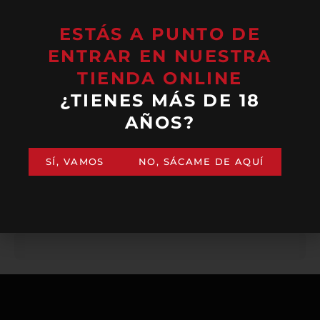
ESTÁS A PUNTO DE
ENTRAR EN NUESTRA
TIENDA ONLINE
¿TIENES MÁS DE 18
MARBA
MARBA HUGO
AÑOS?
BLANCO
ROSADO
AFRUTADO
AFRUTADO
16,50
€
16,00
€
(IVA incluido)
(IVA incluido)
SÍ, VAMOS
NO, SÁCAME DE AQUÍ
AÑADIR
AÑADIR